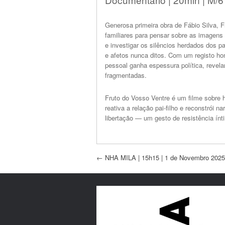
Generosa primeira obra de Fábio Silva, 
familiares para pensar sobre as imagen
e investigar os silêncios herdados dos p
e afetos nunca ditos. Com um registo hon
pessoal ganha espessura política, revel
fragmentadas.
Fruto do Vosso Ventre é um filme sobre 
reativa a relação pai-filho e reconstrói 
libertação — um gesto de resistência ín
Post navigation
←
NHA MILA | 15h15 | 1 de Novembro 2025