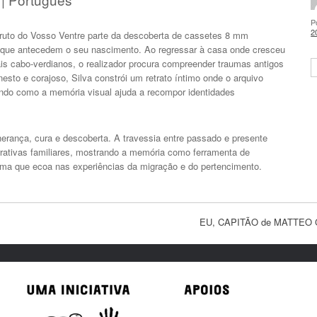
P
2
Fruto do Vosso Ventre parte da descoberta de cassetes 8 mm
s que antecedem o seu nascimento. Ao regressar à casa onde cresceu
ais cabo-verdianos, o realizador procura compreender traumas antigos
S
esto e corajoso, Silva constrói um retrato íntimo onde o arquivo
ando como a memória visual ajuda a recompor identidades
herança, cura e descoberta. A travessia entre passado e presente
narrativas familiares, mostrando a memória como ferramenta de
tima que ecoa nas experiências da migração e do pertencimento.
EU, CAPITÃO de MATTEO G