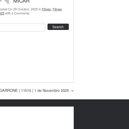
MICAR
osted On 29 Outubro, 2025 in
Filmes
,
Filmes
025
with 0 Comments.
earch
ARRONE | 11h15 | 1 de Novembro 2025
→