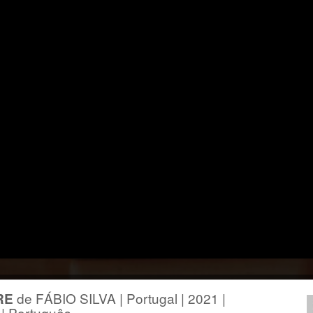
de FÁBIO SILVA | Portugal | 2021 |
RE
 | Português