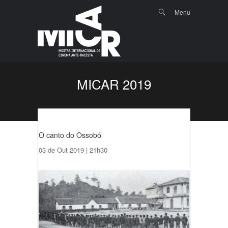
Menu
Skip to
Search
Menu
content
MICAR 2019
O canto do Ossobó
03 de Out 2019 | 21h30