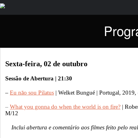
Progr
Sexta-feira, 02 de outubro
Sessão de Abertura | 21:30
–
Eu não sou Pilatus
| Welket Bungué | Portugal, 2019,
–
What you gonna do when the world is on fire?
| Rober
M/12
Inclui abertura e comentário aos filmes feito pelo re