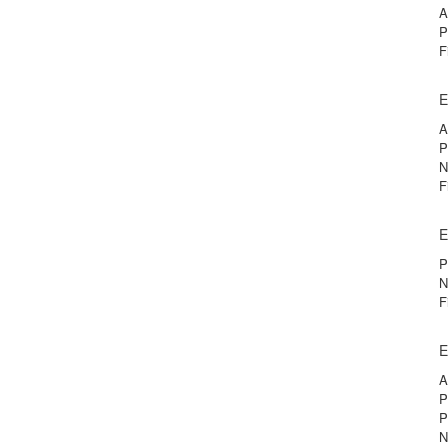
A
P
F
E
A
P
N
F
E
P
N
F
E
A
P
P
N