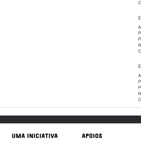
C
E
A
P
P
N
C
E
A
P
P
N
C