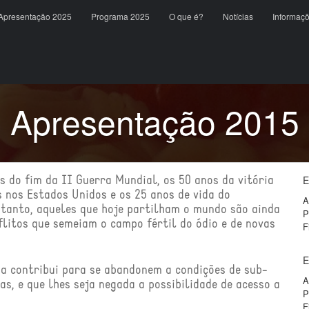
content
Apresentação 2025
Programa 2025
O que é?
Notícias
Informaç
Apresentação 2015
E
 do fim da II Guerra Mundial, os 50 anos da vitória
s nos Estados Unidos e os 25 anos de vida do
A
anto, aqueles que hoje partilham o mundo são ainda
P
flitos que semeiam o campo fértil do ódio e de novas
F
E
a contribui para se abandonem a condições de sub-
A
s, e que lhes seja negada a possibilidade de acesso a
P
F