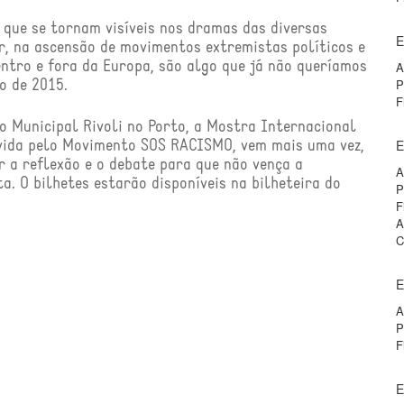
 que se tornam visí­veis nos dramas das diversas
E
r, na ascensão de movimentos extremistas polí­ticos e
entro e fora da Europa, são algo que já não querí­amos
A
P
o de 2015.
F
ro Municipal Rivoli no Porto, a Mostra Internacional
E
vida pelo Movimento SOS RACISMO, vem mais uma vez,
r a reflexão e o debate para que não vença a
A
a. O bilhetes estarão disponí­veis na bilheteira do
P
F
A
C
E
A
P
F
E