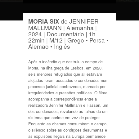
de JENNIFER
MORIA SIX
MALLMANN | Alemanha |
2024 | Documentário | 1h
22min | M/12 | Grego • Persa •
Alemão • Inglês
Após o incêndio que destruiu o campo de
Moria, na ilha grega de Lesbos, em 2020,
seis menores refugiados que ali estavam
alojados foram acusados e condenados num
processo judicial controverso, marcado por
irregularidades e pressões políticas. O filme
acompanha a correspondência entre a
realizadora Jennifer Mallmann e Hassan, um
dos condenados, revelando as falhas de um
sistema que oprime em vez de proteger.
Enquanto as chamas consumiram o campo,
o silêncio sobre as condições desumanas e
as expulsões ilegais na Europa permanece