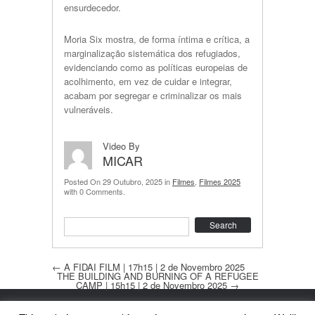
ensurdecedor.
Moria Six mostra, de forma íntima e crítica, a
marginalização sistemática dos refugiados,
evidenciando como as políticas europeias de
acolhimento, em vez de cuidar e integrar,
acabam por segregar e criminalizar os mais
vulneráveis.
Video By
MICAR
Posted On 29 Outubro, 2025 in
Filmes
,
Filmes 2025
with 0 Comments.
Search
Post navigation
←
A FIDAI FILM | 17h15 | 2 de Novembro 2025
THE BUILDING AND BURNING OF A REFUGEE
CAMP | 15h15 | 2 de Novembro 2025
→