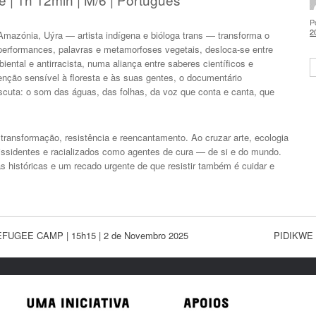
P
2
mazónia, Uýra — artista indígena e bióloga trans — transforma o
performances, palavras e metamorfoses vegetais, desloca-se entre
tal e antirracista, numa aliança entre saberes científicos e
S
ção sensível à floresta e às suas gentes, o documentário
ta: o som das águas, das folhas, da voz que conta e canta, que
 transformação, resistência e reencantamento. Ao cruzar arte, ecologia
dissidentes e racializados como agentes de cura — de si e do mundo.
s históricas e um recado urgente de que resistir também é cuidar e
UGEE CAMP | 15h15 | 2 de Novembro 2025
PIDIKWE 