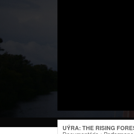
UÝRA: THE RISING FORE
Documentário • Performance