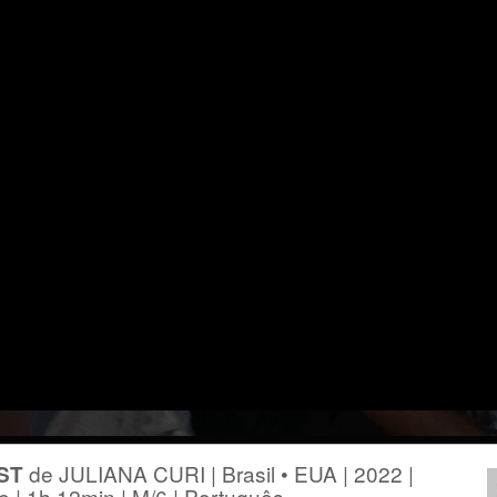
de JULIANA CURI | Brasil • EUA | 2022 |
ST
 | 1h 12min | M/6 | Português