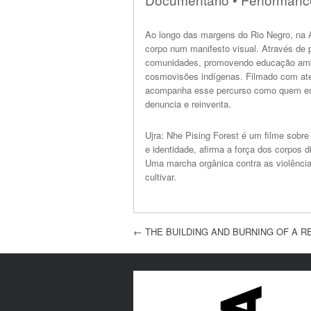
Ao longo das margens do Rio Negro, na A
corpo num manifesto visual. Através de 
comunidades, promovendo educação ambien
cosmovisões indígenas. Filmado com aten
acompanha esse percurso como quem escu
denuncia e reinventa.
Ujra: Nhe Pising Forest é um filme sobre
e identidade, afirma a força dos corpos 
Uma marcha orgânica contra as violência
cultivar.
Post navigation
←
THE BUILDING AND BURNING OF A REF