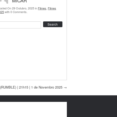
MICAR
osted On 29 Outubro, 2025 in
Filmes
,
Filmes
025
with 0 Comments.
earch
(RUMBLE) | 21h15 | 1 de Novembro 2025
→